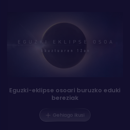
Eguzki-eklipse osoari buruzko eduki
bereziak
Gehiago ikusi