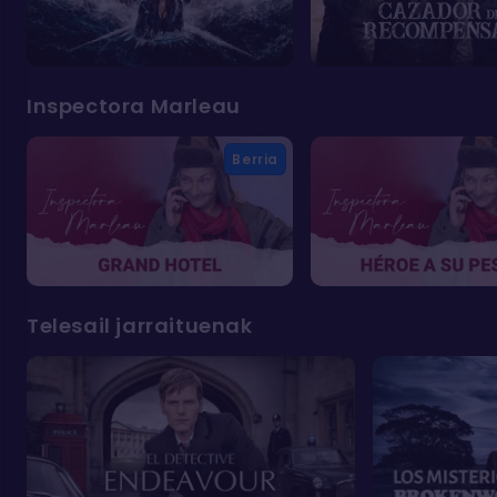
Inspectora Marleau
Berria
Telesail jarraituenak