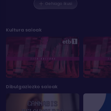
Gehiago ikusi
Kultura saioak
Dibulgaziozko saioak