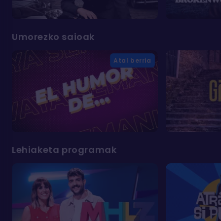
Umorezko saioak
Atal berria
Lehiaketa programak