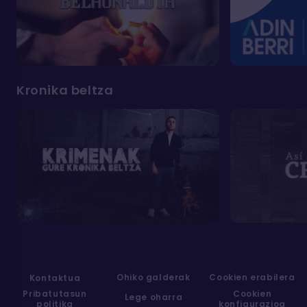
Kronika beltza
Ohiko galderak
Cookien erabilera
Kontaktua
Pribatutasun
Cookien
Lege oharra
politika
konfigurazioa