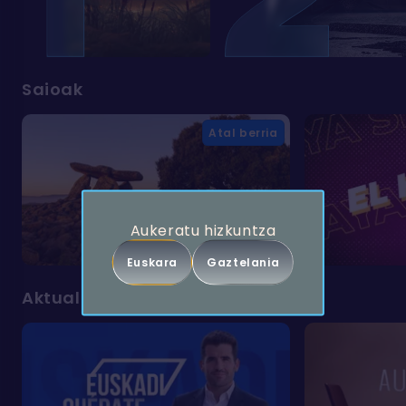
Saioak
Atal berria
Aukeratu hizkuntza
Euskara
Gaztelania
Aktualitatea