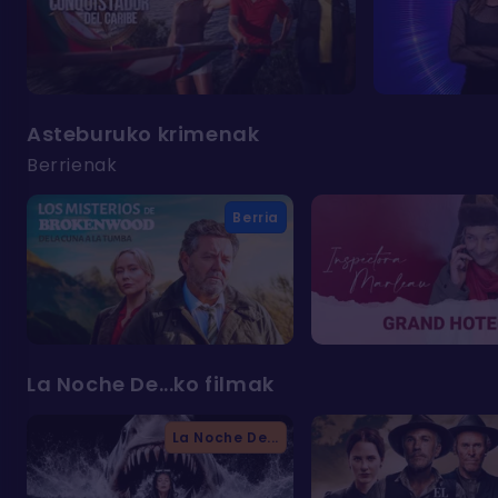
Asteburuko krimenak
Berrienak
Berria
La Noche De...ko filmak
La Noche De...