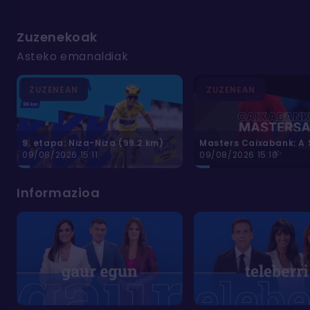
Tourra
mortem
Zuzenekoak
Asteko emanaldiak
ZUZENEAN
ZUZENEAN
9. etapa: Niza-Niza (99.2 km)
09/08/2026 15:11
09/08/2026 15:10
Informazioa